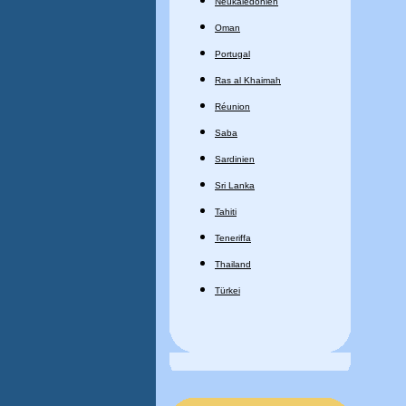
Neukaledonien
Oman
Portugal
Ras al Khaimah
Réunion
Saba
Sardinien
Sri Lanka
Tahiti
Teneriffa
Thailand
Türkei