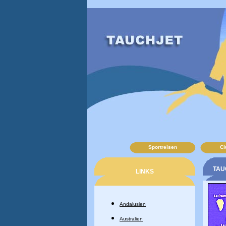
Sportreisen
Cl
TAUC
LINKS
Andalusien
Australien