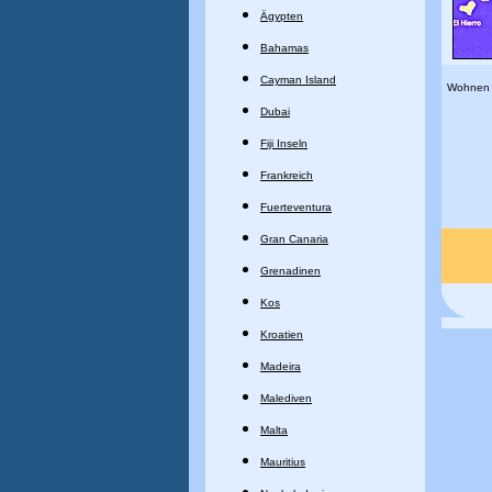
Ägypten
Bahamas
Cayman Island
Wohnen
Dubai
Fiji Inseln
Frankreich
Fuerteventura
Gran Canaria
Grenadinen
Kos
Kroatien
Madeira
Malediven
Malta
Mauritius