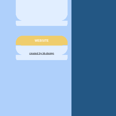
WEBSITE
created by kk-design