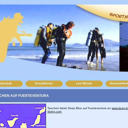
uburlaub
Kreuzfahrten
Last Minute
Veranstalter
HEN AUF FUERTEVENTURA
Tauchen bietet Deep Blue auf Fuerteventura an
www.deep-b
diving.com
.